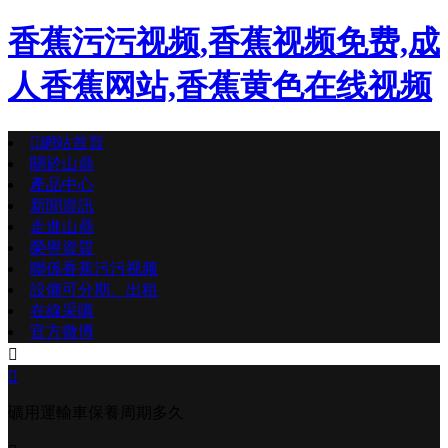
香蕉污污视频,香蕉视频免费,成
人香蕉网站,香蕉黄色在线视频

網站首頁
關於山鼎
產品中心
新聞資訊
走進山鼎
榮譽資質
聯係香蕉污污视频
設備可分期、出租
在線采購
官方微博


礦用運輸車保養周期多久