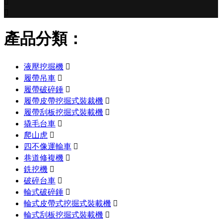


產品分類：
液壓挖掘機

履帶吊車

履帶破碎錘

履帶皮帶挖掘式裝裁機

履帶刮板挖掘式裝載機

撬毛台車

爬山虎

四不像運輸車

巷道修複機

銑挖機

破碎台車

輪式破碎錘

輪式皮帶式挖掘式裝載機

輪式刮板挖掘式裝載機
